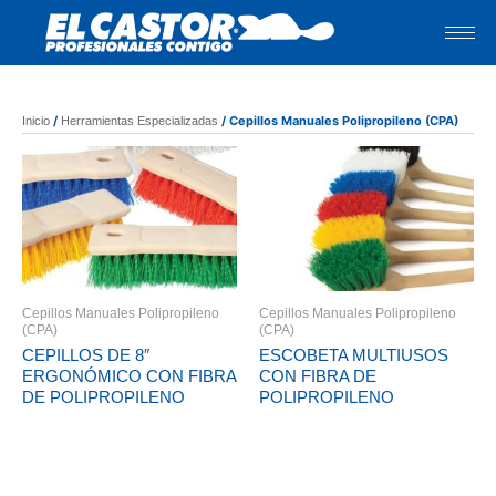
Ir
al
contenido
/
/ Cepillos Manuales Polipropileno (CPA)
Inicio
Herramientas Especializadas
Cepillos Manuales Polipropileno
Cepillos Manuales Polipropileno
(CPA)
(CPA)
CEPILLOS DE 8″
ESCOBETA MULTIUSOS
ERGONÓMICO CON FIBRA
CON FIBRA DE
DE POLIPROPILENO
POLIPROPILENO