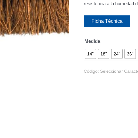
resistencia a la humedad d
Ficha Técnica
Medida
14"
18"
24"
36"
Código:
Seleccionar Caracte