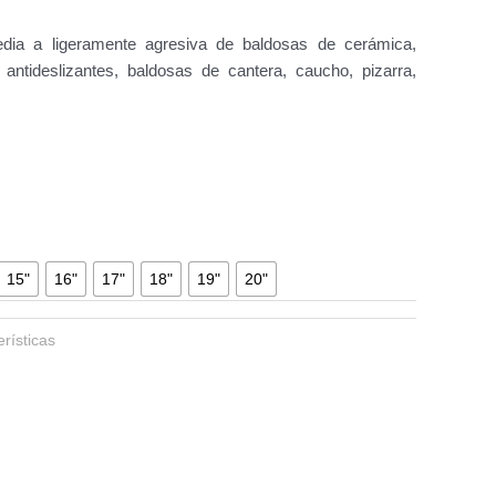
dia a ligeramente agresiva de baldosas de cerámica,
antideslizantes, baldosas de cantera, caucho, pizarra,
15"
16"
17"
18"
19"
20"
rísticas