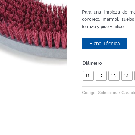
Para una limpieza de me
concreto, mármol, suelos 
terrazo y piso vinílico.
Ficha Técnica
Diámetro
11"
12"
13"
14"
Código:
Seleccionar Caracte